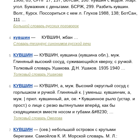
1988, 83; СРНГ 17, 137; БотСан, 100. Кувшин с водой. Жарг.
угол. Бумажник с деньгами. БСРЖ, 299. Разбить кувшин.
Волг., Курск. Поссориться с кем л. Глухов 1988, 138; БотСан,
111 …
Большой словарь русских поговорок
кувшин
— КУВШИН, жбан …
4
Словарь-тезаурус синонимов русской речи
КУВШИН
— КУВШИН, кувшина (кувшина обл.), муж.
5
Глиняный высокий сосуд, суживающийся кверху, с ручкой.
Толковый словарь Ушакова. Д.Н. Ушаков. 1935 1940 …
Толковый словарь Ушакова
КУВШИН
— КУВШИН, а, муж. Высокий округлый сосуд с
6
горлышком и ручкой. Глиняный к. | уменьш. кувшинчик, а,
муж. | прил. кувшинный, ая, ое. • Кувшинное рыло (устар. и
прост.) о лице с резко вытянутыми вперёд, как бы
сходящимися вместе носом и губами.&#8230; …
Толковый словарь Ожегова
КУВШИН
— (сев.) небольшой островок с крутыми
7
берегами. Самойлов К. И. Морской словарь. М. Л.: