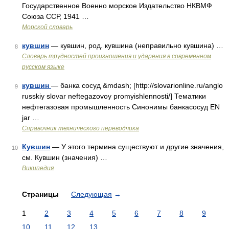
Государственное Военно морское Издательство НКВМФ
Союза ССР, 1941 …
Морской словарь
кувшин
— кувшин, род. кувшина (неправильно кувшина) …
8
Словарь трудностей произношения и ударения в современном
русском языке
кувшин
— банка сосуд &mdash; [http://slovarionline.ru/anglo
9
russkiy slovar neftegazovoy promyishlennosti/] Тематики
нефтегазовая промышленность Синонимы банкасосуд EN
jar …
Справочник технического переводчика
Кувшин
— У этого термина существуют и другие значения,
10
см. Кувшин (значения) …
Википедия
Страницы
Следующая
→
1
2
3
4
5
6
7
8
9
10
11
12
13