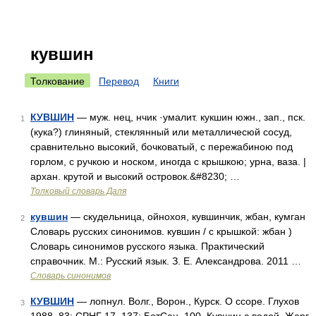
кувшин
Толкование
Перевод
Книги
КУВШИН
— муж. нец, нчик ·умалит. кукшин южн., зап., пск.
1
(кука?) глиняный, стеклянный или металличесюй сосуд,
сравнительно высокий, бочковатый, с пережабиною под
горлом, с ручкою и носком, иногда с крышкою; урна, ваза. |
архан. крутой и высокий островок.&#8230; …
Толковый словарь Даля
кувшин
— скудельница, ойнохоя, кувшинчик, жбан, кумган
2
Словарь русских синонимов. кувшин / с крышкой: жбан )
Словарь синонимов русского языка. Практический
справочник. М.: Русский язык. З. Е. Александрова. 2011 …
Словарь синонимов
КУВШИН
— лопнул. Волг., Ворон., Курск. О ссоре. Глухов
3